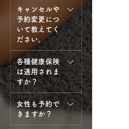
混み合うことがございます
はい、空き状況によっては
絡ください。
ので、お時間に余裕を持っ
キャンセルや
当日延長も可能です。 基本
てお越しください。
的に10分1,000円で対応して
予約変更につ
おります。 ※ただし、カル
いて教えてく
サイネイザンやジャップカ
サイなどの専門施術は、延
ださい。
長料金が異なります。詳細
はご相談ください。
ご予約のキャンセルや変更
各種健康保険
は、できるだけ前日までに
ご連絡をお願いいたしま
は適用されま
す。 当日の急な変更は、他
すか？
のお客様のご迷惑になるこ
ともございますのでご協力
をお願いします。 とはい
当サロンは医療行為（治
え、体調不良などやむを得
女性も予約で
療）ではなく、お体の疲労
ない場合もありますので、
回復や心身のリフレッシュ
きますか？
無理せず早めにご連絡くだ
を目的としたリラクゼーシ
さいね。
ョンサロンです。そのた
はい、女性のお客様もご利