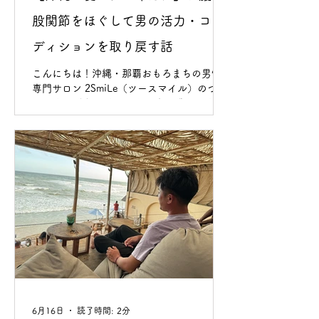
股関節をほぐして男の活力・コン
ディションを取り戻す話
こんにちは！沖縄・那覇おもろまちの男性
専門サロン 2SmiLe（ツースマイル）のつば
さです。 沖縄はすっかり夏真っ盛りです
ね！ 海で遊んだり、キンキンに冷えたビー
ルやBBQを楽しんだりしている方も多いん
じゃないでしょうか？ でも、この時期って
実は「夏特有の下半身の不調や疲れ」のご
相談がすごく増えるんです。 「以前に比べ
て、硬さや立ち上がりの勢いがなくなって
きた…」 「いざという時に持続力が保てな
い、中折れしてしまう」 「朝の突き上げる
ような元気がなくて、スタミナに自信が持
てない」 「仕事や出張、長時間の移動で、
股関節や鼠径部（そけいぶ）がガチガチに
重い」 「もう年齢のせいかな…」って諦め
かけている方もいるんですが、実はこれ、
6月16日
読了時間: 2分
クーラーや冷たいお酒による「お腹の冷