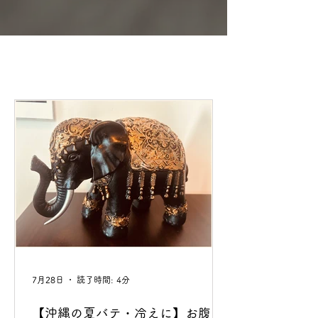
め、各種健康保険（医療保
用いただけます。ただし、
険）はご利用いただけませ
女性向けメニューは「もみ
ん。あらかじめご了承くだ
ほぐし」と「足つぼ」のみ
さい。
の対応となります。オイル
トリートメント等は男性専
用となりますので、あらか
じめご了承ください。
7月28日
読了時間: 4分
【沖縄の夏バテ・冷えに】お腹と