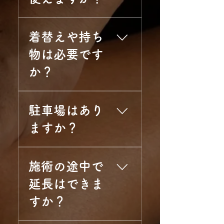
叶えます。 迷われた場合
ースのみ承認制となってお
は、お時間だけ予約して当
ります。お申し込み後、サ
現金以外にも、以下の幅広
日スタッフと相談しながら
ロンからの承諾メールをも
着替えや持ち
いキャッシュレス決済に対
決めることも可能です。
って予約確定となりますの
応しております。 • クレジ
物は必要です
でご了承ください。その他
ットカード： VISA /
のコースは即時確定いたし
か？
MasterCard / JCB /
ます。• 公式LINE： メッセ
American Express / Diners
ージでお気軽にご相談・ご
Club / UnionPay（銀聯） /
特別なお持ち物は必要あり
予約いただけます。（※当
Discover • QRコード決済：
駐車場はあり
ません。施術に必要な紙パ
日の直前予約でお急ぎの場
PayPay / 楽天ペイ / d払い /
ンツやお着替えなどはすべ
合もスムーズです。）•
ますか？
au PAY / メルペイ / LINE
て当サロンでご用意してお
Instagram： DMからも受け
Pay / WeChat Pay / Alipay •
りますので、普段着でお越
付けております。• お電話：
サロン専用の駐車場はござ
電子マネー・交通系IC：
しいただいて大丈夫です。
施術中はお電話に出られな
施術の途中で
いませんが、すぐ近くにコ
Apple Pay / iD / QUICPay
お仕事帰りやお出かけのつ
いことがございます。※現
インパーキングが複数ござ
/ Suica / PASMO / ICOCA
いでに、手ぶらでお気軽に
延長はできま
在はホットペッパービュー
います。詳細はこちらの
など
お越しください。（※必要
ティーからの受付はしてお
すか？
Instagram投稿をご確認くだ
に応じて無料シャワーもご
りません。公式サイトまた
さい。 ※時間帯によっては
利用いただけます。）
は上記の方法から直接ご連