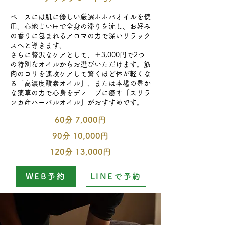
ベースには肌に優しい厳選ホホバオイルを使
用。心地よい圧で全身の滞りを流し、お好み
の香りに包まれるアロマの力で深いリラック
スへと導きます。
さらに贅沢なケアとして、＋3,000
円で2つ
の特別なオイルからお選びいただけます。筋
肉のコリを速攻ケアして驚くほど体が軽くな
る「高濃度酸素オイル」、または本場の豊か
な薬草の力で心身をディープに癒す
​「スリラ
ンカ産ハーバルオイル」がおすすめです。
60分 7,000円
​90分 10,000円
120分 13,000円
WEB予約
LINEで予約