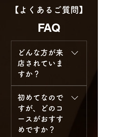
【よくあるご質問】
FAQ
どんな方が来
店されていま
すか？
当店はメンズ専用サロンと
初めてなので
して、20代から70代まで幅
広い年齢層の男性にご利用
すが、どのコ
いただいております。地元
ースがおすす
沖縄の方はもちろん、県外
からの出張や旅行者、海外
めですか？
のお客様、米軍基地にお住