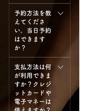
まいの方など様々です。 ま
当店では、お客様の目的や
た、ストレートの方はもち
予約方法を教
お悩みに合わせた3つの人気
ろん、ゲイ、バイセクシュ
プランをご提案しておりま
アル、FTM（トランスジェ
えてくださ
す。 • 定番人気「120分
ンダー）を含むLGBTQ+当
い。当日予約
2SmiLeスペシャル」 もみほ
事者の方々にも多くご来店
ぐし・足つぼ・高濃度酸素
はできます
いただいております。あら
オイルで全身を深く癒やす
ゆるバックグラウンドを持
か？
贅沢なコースです。 • 活力
つお客様を、一人の大切な
アップに「カルサイネイザ
「男性」としてお迎えし、
ン＆ジャップカサイ」 沖縄
当店は完全予約制ですが、
誰もが気兼ねなくリラック
では珍しい、男性セラピス
支払方法は何
空き枠がある場合は当日や
スできる空間作りを心がけ
トによる専門ケア。高い実
直前のご予約も大歓迎で
ております。
が利用できま
感力からリピーター様が絶
す！お客様のご都合に合わ
すか？クレジ
えません。 • 最高峰
せて以下の方法でご予約を
「2SmiLe再生コース」 上記
承っております。•
ットカードや
の全トリートメントを網
RESERVA予約サイト： 24時
電子マネーは
羅。究極のデトックスとエ
間受付しております。
ネルギーチャージを同時に
※「カルサイネイザン」コ
使えますか？